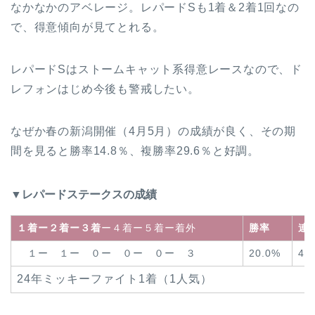
なかなかのアベレージ。レパードSも1着＆2着1回なの
で、得意傾向が見てとれる。
レパードSはストームキャット系得意レースなので、ド
レフォンはじめ今後も警戒したい。
なぜか春の新潟開催（4月5月）の成績が良く、その期
間を見ると勝率14.8％、複勝率29.6％と好調。
▼レパードステークスの成績
１着ー２着ー３着
ー４着ー５着ー着外
勝率
連
１ー １ー ０ー ０ー ０ー ３
20.0%
40
24年ミッキーファイト1着（1人気）