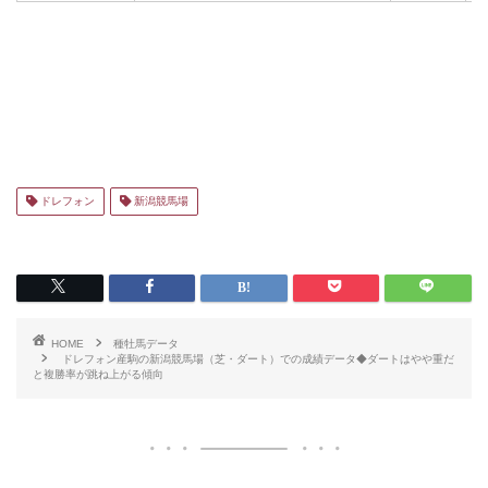
ドレフォン
新潟競馬場
HOME
種牡馬データ
ドレフォン産駒の新潟競馬場（芝・ダート）での成績データ◆ダートはやや重だ
と複勝率が跳ね上がる傾向