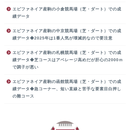
エピファネイア産駒の小倉競馬場（芝・ダート）での成
績データ
エピファネイア産駒の中京競馬場（芝・ダート）での成
績データ◆2025年は1番人気が壊滅的なので要注意
エピファネイア産駒の札幌競馬場（芝・ダート）での成
績データ◆芝コースはアベレージ高めだが肝心の2000ｍ
で調子が悪い
エピファネイア産駒の函館競馬場（芝・ダート）での成
績データ◆急コーナー、短い直線と苦手な要素目白押し
の難コース