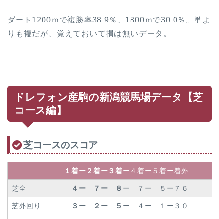
ダート1200ｍで複勝率38.9％、1800ｍで30.0％。単よ
りも複だが、覚えておいて損は無いデータ。
ドレフォン産駒の新潟競馬場データ【芝
コース編】
芝コースのスコア
１着ー２着ー３着
ー４着ー５着ー着外
芝全
４ー ７ー ８
ー ７ー ５ー７６
芝外回り
３ー ２ー ５
ー ４ー １ー３０