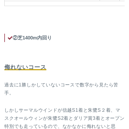
②芝1400m内回り
侮れないコース
過去に1勝しかしていないコースで数字から見たら苦
手。
しかしサーマルウインドが信越S1着と朱鷺S２着、マ
スクオールウィンが朱鷺S2着とダリア賞3着とオープン
特別でも走っているので、なかなかに侮れないと思