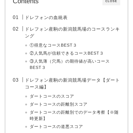
Contents
CLOSE
ドレフォンの血統表
ドレフォン産駒の新潟競馬場のコースランキ
ング
①得意なコースBEST３
②人気馬が信頼できるコースBEST３
③人気薄（穴馬）の期待値が高いコース
BEST３
ドレフォン産駒の新潟競馬場データ【ダート
コース編】
ダートコースのスコア
ダートコースの距離別スコア
ダートコースの距離別でのデータ考察【※随
時更新】
ダートコースの道悪スコア