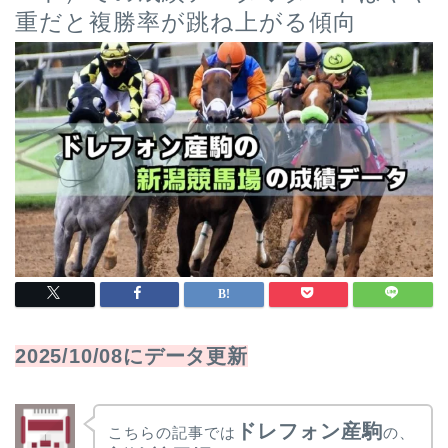
重だと複勝率が跳ね上がる傾向
2025/10/08にデータ更新
ドレフォン産駒
こちらの記事では
の、