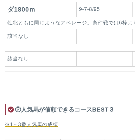
ダ1800ｍ
9-7-8/95
勝
牡牝ともに同じようなアベレージ。条件戦では6枠より
該当なし
該当なし
②人気馬が信頼できるコースBEST３
※1～3番人気馬の成績