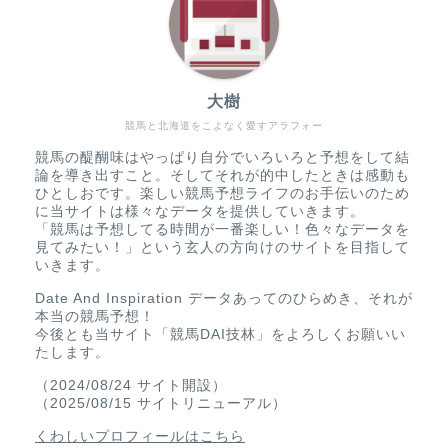
大樹
競馬と北海道をこよなく愛すアラフォー
競馬の醍醐味はやっぱり自分でいろいろと予想をして結
論を導き出すこと。そしてそれが的中したときは感動も
ひとしおです。楽しい競馬予想ライフのお手伝いのため
に当サイトは様々なデータを提供していきます。
「競馬は予想してる時間が一番楽しい！色々なデータを
見てみたい！」という玄人の方向けのサイトを目指して
いきます。
Date And Inspiration データあってのひらめき、それが
本当の競馬予想！
今後とも当サイト「競馬DAI技林」をよろしくお願いい
たします。
（2024/08/24 サイト開設）
（2025/08/15 サイトリニューアル）
くわしいプロフィールはこちら