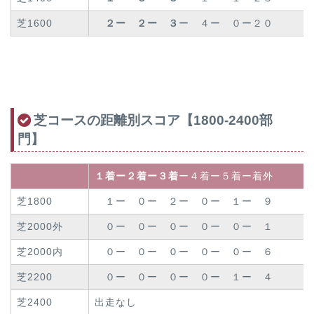
芝1600
２ー ２ー ３
ー ４ー ０ー２０
芝コースの距離別スコア【1800-2400部
門】
１着ー２着ー３着
ー４着ー５着ー着外
芝1800
１ー ０ー ２ー ０ー １ー ９
芝2000外
０ー ０ー ０ー ０ー ０ー １
芝2000内
０ー ０ー ０ー ０ー ０ー ６
芝2200
０ー ０ー ０ー ０ー １ー ４
芝2400
出走なし