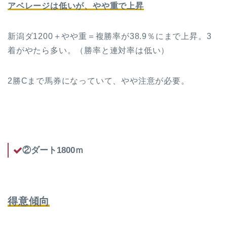
アベレージは低いが、やや重で上昇
新潟ダ1200＋やや重＝複勝率が38.9％にまで上昇。3
着がやたら多い。（勝率と連対率は低い）
2勝Cまで馬券になっていて、やや注意が必要。
②ダート1800ｍ
得意傾向