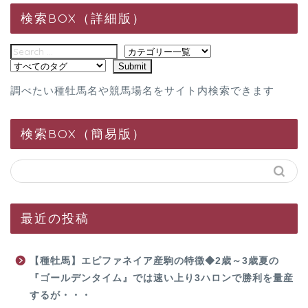
検索BOX（詳細版）
調べたい種牡馬名や競馬場名をサイト内検索できます
検索BOX（簡易版）
最近の投稿
【種牡馬】エピファネイア産駒の特徴◆2歳～3歳夏の
『ゴールデンタイム』では速い上り3ハロンで勝利を量産
するが・・・