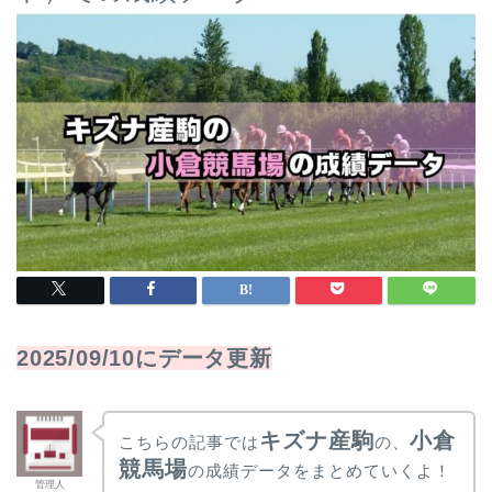
2025/09/10にデータ更新
キズナ産駒
小倉
こちらの記事では
の、
競馬場
の成績データをまとめていくよ！
管理人