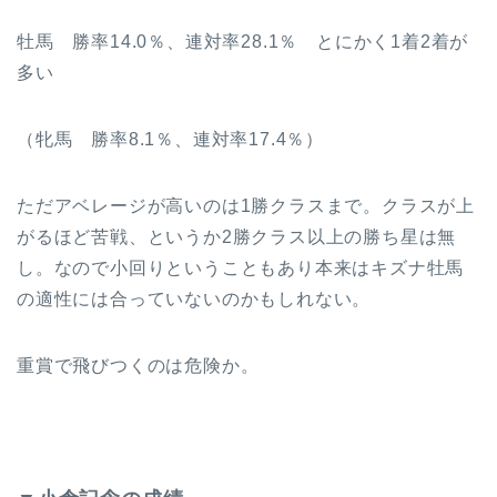
牡馬 勝率14.0％、連対率28.1％ とにかく1着2着が
多い
（牝馬 勝率8.1％、連対率17.4％）
ただアベレージが高いのは1勝クラスまで。クラスが上
がるほど苦戦、というか2勝クラス以上の勝ち星は無
し。なので小回りということもあり本来はキズナ牡馬
の適性には合っていないのかもしれない。
重賞で飛びつくのは危険か。