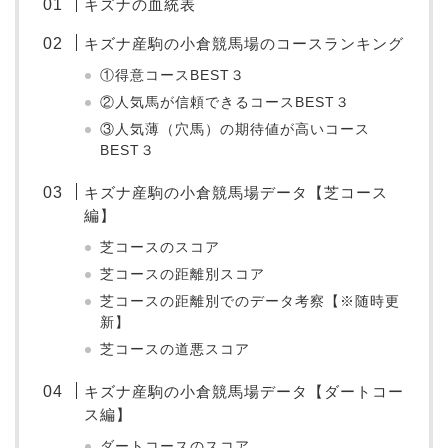
キズナの血統表
キズナ産駒の小倉競馬場のコースランキング
①得意コースBEST３
②人気馬が信頼できるコースBEST３
③人気薄（穴馬）の期待値が高いコース
BEST３
キズナ産駒の小倉競馬場データ【芝コース
編】
芝コースのスコア
芝コースの距離別スコア
芝コースの距離別でのデータ考察【※随時更
新】
芝コースの道悪スコア
キズナ産駒の小倉競馬場データ【ダートコー
ス編】
ダートコースのスコア