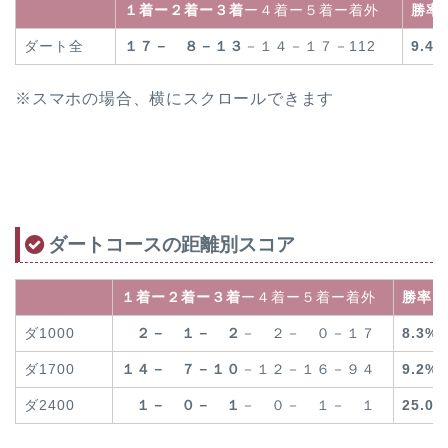
１着ー２着ー３着
ー４着ー５着ー着外
勝率
ダート全
１７－ ８－１３
－１４－１７－112
9.4%
※スマホの場合、横にスクロールできます
ダートコースの距離別スコア
１着ー２着ー３着
ー４着ー５着ー着外
勝率
ダ1000
２－ １－ ２
－ ２－ ０－１７
8.3%
ダ1700
１４－ ７－１０
－１２－１６－９４
9.2
%
ダ2400
１－ ０－ １
－ ０－ １－ １
25.0%