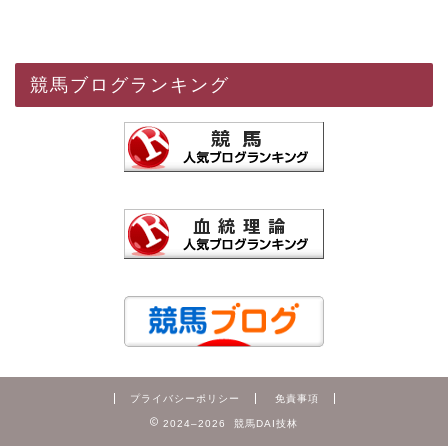
競馬ブログランキング
プライバシーポリシー
免責事項
2024–2026 競馬DAI技林