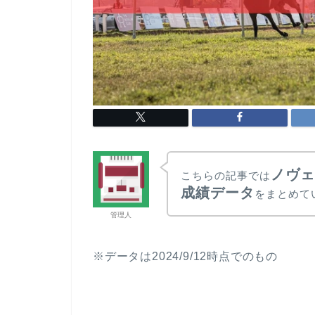
ノヴ
こちらの記事では
成績データ
をまとめて
管理人
※データは2024/9/12時点でのもの