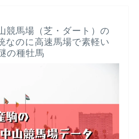
山競馬場（芝・ダート）の
統なのに高速馬場で素軽い
謎の種牡馬