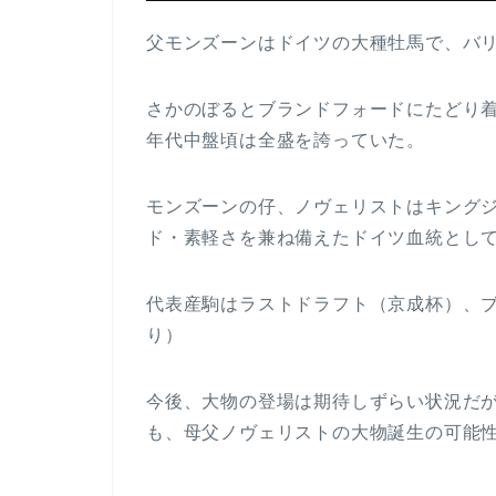
父モンズーンはドイツの大種牡馬で、バ
さかのぼるとブランドフォードにたどり着
年代中盤頃は全盛を誇っていた。
モンズーンの仔、ノヴェリストはキングジ
ド・素軽さを兼ね備えたドイツ血統とし
代表産駒はラストドラフト（京成杯）、
り）
今後、大物の登場は期待しずらい状況だ
も、母父ノヴェリストの大物誕生の可能