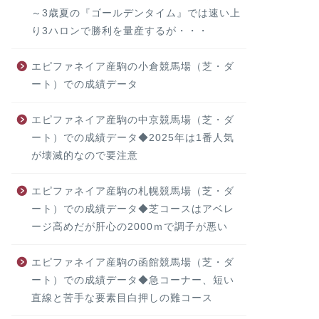
～3歳夏の『ゴールデンタイム』では速い上
り3ハロンで勝利を量産するが・・・
エピファネイア産駒の小倉競馬場（芝・ダ
ート）での成績データ
エピファネイア産駒の中京競馬場（芝・ダ
ート）での成績データ◆2025年は1番人気
が壊滅的なので要注意
エピファネイア産駒の札幌競馬場（芝・ダ
ート）での成績データ◆芝コースはアベレ
ージ高めだが肝心の2000ｍで調子が悪い
エピファネイア産駒の函館競馬場（芝・ダ
ート）での成績データ◆急コーナー、短い
直線と苦手な要素目白押しの難コース