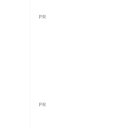
PR
PR