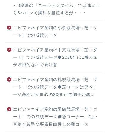
～3歳夏の『ゴールデンタイム』では速い上
り3ハロンで勝利を量産するが・・・
エピファネイア産駒の小倉競馬場（芝・ダ
ート）での成績データ
エピファネイア産駒の中京競馬場（芝・ダ
ート）での成績データ◆2025年は1番人気
が壊滅的なので要注意
エピファネイア産駒の札幌競馬場（芝・ダ
ート）での成績データ◆芝コースはアベレ
ージ高めだが肝心の2000ｍで調子が悪い
エピファネイア産駒の函館競馬場（芝・ダ
ート）での成績データ◆急コーナー、短い
直線と苦手な要素目白押しの難コース