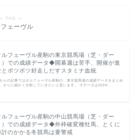
― TAG ―
ルフェーヴル
オルフェーヴル産駒の東京競馬場（芝・ダー
ト）での成績データ◆開幕週は苦手、開催が進
むとポツポツ好走しだすスタミナ血統
ちらの記事ではオルフェーヴル産駒の、東京競馬場の成績データをまとめ
、さらに細かく分析していきたいと思います。 ※データは2024/ …
オルフェーヴル産駒の中山競馬場（芝・ダー
ト）での成績データ◆外枠確変種牡馬、とくに
時計のかかる冬競馬は要警戒