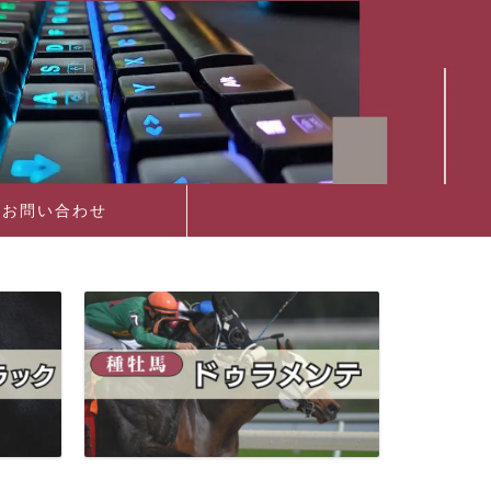
お問い合わせ