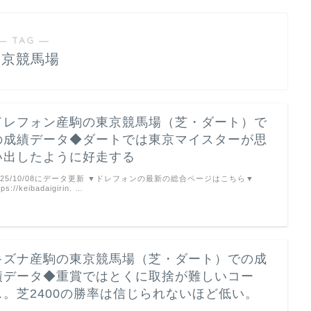
― TAG ―
東京競馬場
ドレフォン産駒の東京競馬場（芝・ダート）で
の成績データ◆ダートでは東京マイスターが思
い出したように好走する
025/10/08にデータ更新 ▼ドレフォンの最新の総合ページはこちら▼
tps://keibadaigirin. …
キズナ産駒の東京競馬場（芝・ダート）での成
績データ◆重賞ではとくに取捨が難しいコー
ス。芝2400の勝率は信じられないほど低い。