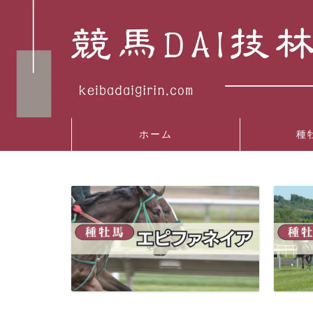
ホーム
種