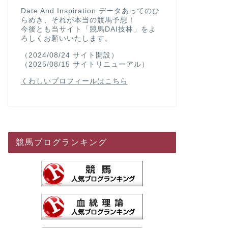
Date And Inspiration データあってのひ
らめき、それが本当の競馬予想！
今後とも当サイト「競馬DAI技林」をよ
ろしくお願いいたします。
（2024/08/24 サイト開設）
（2025/08/15 サイトリニューアル）
くわしいプロフィールはこちら
競馬ブログランキング