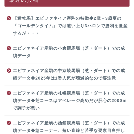
【種牡馬】エピファネイア産駒の特徴◆2歳～3歳夏の
『ゴールデンタイム』では速い上り3ハロンで勝利を量産
するが・・・
エピファネイア産駒の小倉競馬場（芝・ダート）での成
績データ
エピファネイア産駒の中京競馬場（芝・ダート）での成
績データ◆2025年は1番人気が壊滅的なので要注意
エピファネイア産駒の札幌競馬場（芝・ダート）での成
績データ◆芝コースはアベレージ高めだが肝心の2000ｍ
で調子が悪い
エピファネイア産駒の函館競馬場（芝・ダート）での成
績データ◆急コーナー、短い直線と苦手な要素目白押し