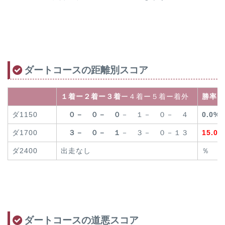
ダートコースの距離別スコア
１着ー２着ー３着
ー４着ー５着ー着外
勝率
ダ1150
０－ ０－ ０
－ １－ ０－ ４
0.0%
ダ1700
３－ ０－ １
－ ３－ ０－１３
15.0%
ダ2400
出走なし
％
ダートコースの道悪スコア