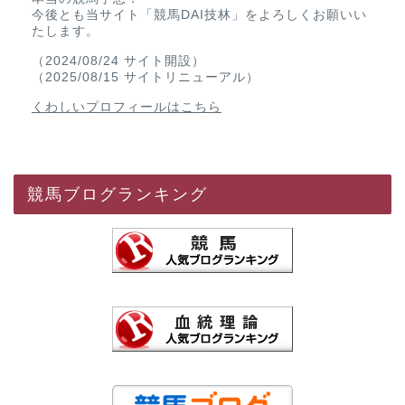
今後とも当サイト「競馬DAI技林」をよろしくお願いい
たします。
（2024/08/24 サイト開設）
（2025/08/15 サイトリニューアル）
くわしいプロフィールはこちら
競馬ブログランキング