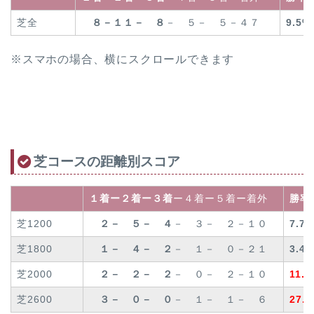
芝全
８－１１
－ ８
－ ５－ ５－４７
9.5%
※スマホの場合、横にスクロールできます
芝コースの距離別スコア
１着ー２着ー３着
ー４着ー５着ー着外
勝率
芝1200
２－ ５－ ４
－ ３－ ２－１０
7.7
芝1800
１－ ４－ ２
－ １－ ０－２１
3.4
芝2000
２－ ２－ ２
－ ０－ ２－１０
11.
芝2600
３－ ０－ ０
－ １－ １－ ６
27.