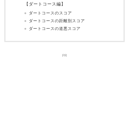
【ダートコース編】
ダートコースのスコア
ダートコースの距離別スコア
ダートコースの道悪スコア
PR