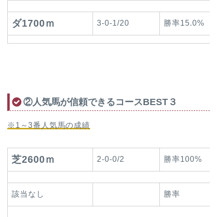
ダ1700ｍ
3-0-1/20
勝率15.0%
②人気馬が信頼できるコースBEST３
※1～3番人気馬の成績
芝2600ｍ
2-0-0/2
勝率100%
該当なし
勝率