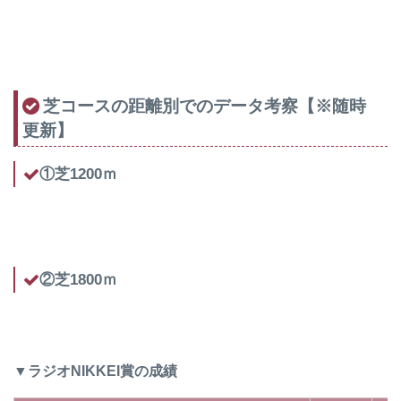
芝コースの距離別でのデータ考察【※随時
更新】
①芝1200ｍ
②芝1800ｍ
▼ラジオNIKKEI賞の成績