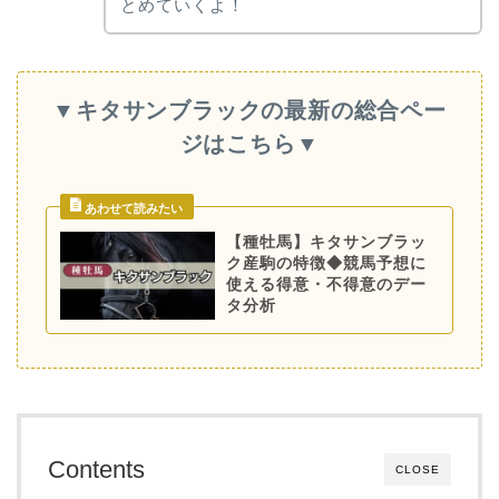
とめていくよ！
▼キタサンブラックの最新の総合ペー
ジはこちら▼
【種牡馬】キタサンブラッ
ク産駒の特徴◆競馬予想に
使える得意・不得意のデー
タ分析
Contents
CLOSE