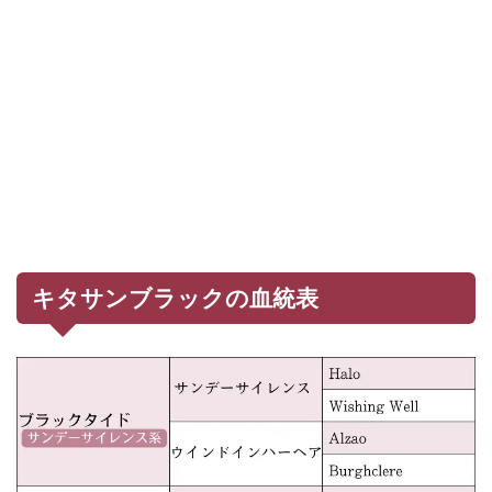
キタサンブラックの血統表