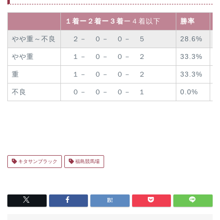
１着ー２着ー３着
ー４着以下
勝率
やや重～不良
２－ ０－ ０－ ５
28.6%
2
やや重
１－ ０－ ０－ ２
33.3%
3
重
１－ ０－ ０－ ２
33.3%
3
不良
０－ ０－ ０－ １
0.0%
0
キタサンブラック
福島競馬場