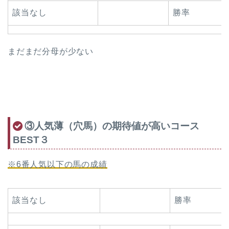
該当なし
勝率
まだまだ分母が少ない
③人気薄（穴馬）の期待値が高いコース
BEST３
※6番人気以下の馬の成績
該当なし
勝率