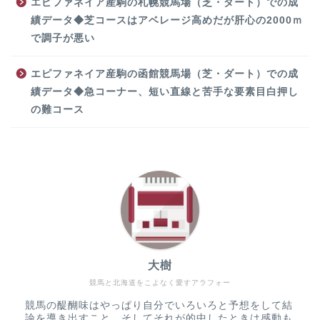
エピファネイア産駒の札幌競馬場（芝・ダート）での成
績データ◆芝コースはアベレージ高めだが肝心の2000ｍ
で調子が悪い
エピファネイア産駒の函館競馬場（芝・ダート）での成
績データ◆急コーナー、短い直線と苦手な要素目白押し
の難コース
大樹
競馬と北海道をこよなく愛すアラフォー
競馬の醍醐味はやっぱり自分でいろいろと予想をして結
論を導き出すこと。そしてそれが的中したときは感動も