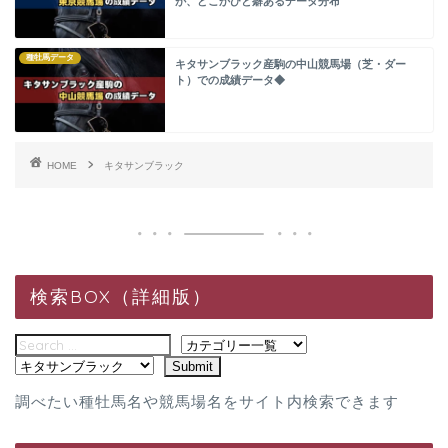
が、どこかひと癖あるデータ分布
種牡馬データ
キタサンブラック産駒の中山競馬場（芝・ダー
ト）での成績データ◆
HOME
キタサンブラック
検索BOX（詳細版）
調べたい種牡馬名や競馬場名をサイト内検索できます